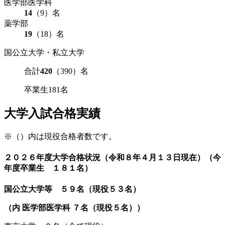
医学部医学科
14
（9）名
薬学部
19
（18）名
国公立大学・私立大学
合計
420
（390）名
卒業生
181
名
大学入試合格実績
※（）内は現役合格者数です。
２０２６年度大学合格状況（令和８年４月１３日現在）（今
年度卒業生 １８１名）
国公立大学等 ５９名（現役５３名）
（内 医学部医学科 ７名（現役５名））